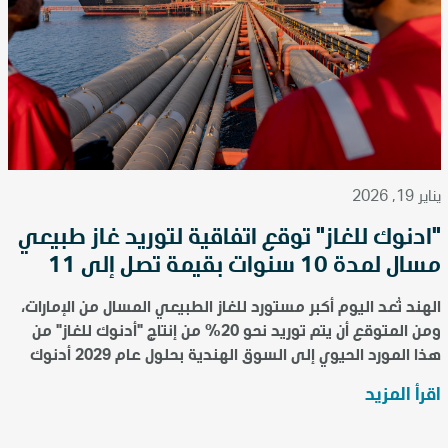
يناير 19, 2026
"أدنوك للغاز" توقّع اتفاقية لتوريد غاز طبيعي
مسال لمدة 10 سنوات بقيمة تصل إلى 11
مليار درهم (3 مليارات دولار) مع شركة
الهند تُعد اليوم أكبر مستورد للغاز الطبيعي المسال من الإمارات،
"هندوستان للبترول"
ومن المتوقع أن يتم توريد نحو 20% من إنتاج "أدنوك للغاز" من
هذا المورد الحيوي إلى السوق الهندية بحلول عام 2029 أدنوك
للغاز" تُبرم عقود لتوريد الغاز الطب...
اقرأ المزيد