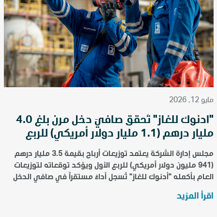
مايو 12, 2026
"أدنوك للغاز" تُحقق صافيَ دخل مرن بلغ 4.0
مليار درهم (1.1 مليار دولار أمريكي) للربع
الأول من عام 2026
مجلس إدارة الشركة يعتمد توزيعات أرباح بقيمة 3.5 مليار درهم
(941 مليون دولار أمريكي) للربع الأول ويؤكد توقعاته لتوزيعات
العام بأكمله "أدنوك للغاز" تُسجل أداءً مستقراً في صافي الدخل
رغم الاضطرابات غير المسبوقة في حرك...
اقرأ المزيد