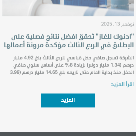
نوفمبر 13, 2025
"أدنوك للغاز" تُحقق أفضل نتائج فصلية على
الإطلاق في الربع الثالث مؤكدة مرونة أعمالها
وقدرتها على النمو في سوق الطاقة سريع
الشركة تسجل صافي دخل قياسي للربع الثالث بلغ 4.92 مليار
التغيرات
درهم (1.34 مليار دولار) بزيادة 8% على أساس سنوي صافي
الدخل منذ بداية العام حتى تاريخه بلغ 14.65 مليار درهم (3.99
مليار دولار) بزيادة 10% مقارنة بالفترة ذاتها م...
اقرأ المزيد
المزيد