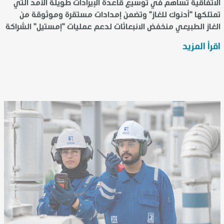
الاتفاقية تساهم في توسيع قاعدة الإيرادات طويلة الأمد التي
الصناعي في الدولة"
تمتلكها "أدنوك للغاز" وتضمن إمدادات مستقرة وموثوقة من
الغاز الطبيعي منخفض الانبعاثات لدعم عمليات "إمستيل" الشراكة
تُعزز مرونة اقتصاد الدولة وتؤكد الدور ال...
اقرأ المزيد