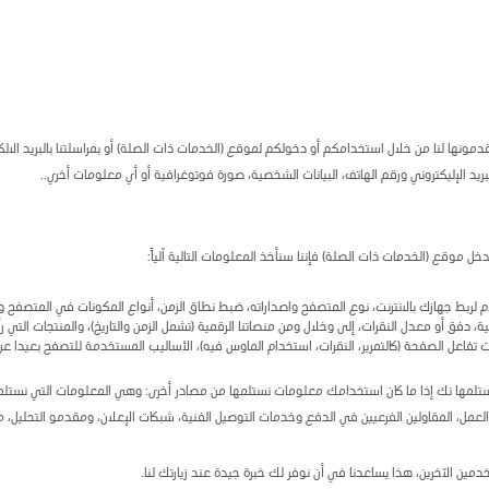
ونها لنا من خلال استخدامكم أو دخولكم لموقع (الخدمات ذات الصلة) أو بمراسلتنا بالبريد الالك
ريد الإليكتروني ورقم الهاتف، البيانات الشخصية، صورة فوتوغرافية أو أي معلومات أخري.
.
ل موقع (الخدمات ذات الصلة) فإننا سنأخذ المعلومات التالية آلياً:
لربط جهازك بالانترنت، نوع المتصفح واصداراته، ضبط نطاق الزمن، أنواع المكونات في المتصفح و
دفق أو معدل النقرات، إلى وخلال ومن منصاتنا الرقمية (تشمل الزمن والتاريخ)، والمنتجات التي ر
ت تفاعل الصفحة (كالتمرير، النقرات، استخدام الماوس فيه)، الأساليب المستخدمة للتصفح بعيدا 
لمها نك إذا ما كان استخدامك معلومات نستلمها من مصادر أخرى: وهي المعلومات التي نستلمها
ء العمل، المقاولين الفرعيين في الدفع وخدمات التوصيل الفنية، شبكات الإعلان، ومقدمو التحليل،
خدمين الآخرين، هذا يساعدنا في أن نوفر لك خبرة جيدة عند زيارتك لنا.