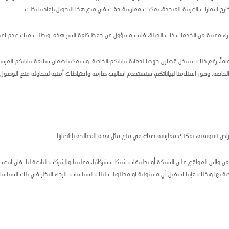
رج الامارات العربية المتحدة، يمكنك ممارسة حقك في منع هذا التحويل بإفادتنا بذلك.
أجزاء معينة من الخدمات ذات الصلة، فانت مسؤول عن حفظ كلمة السر هذه. ونطلب منك عدم إع
ً تماماً، رغم ذلك سنبذل قصارى جهدنا لحماية بياناتكم الخاصة، ولا يمكننا ضمان سلامة بياناتكم 
لخاصة. وفور استلامنا لبياناتكم، سنستخدم اساليب صارمة واحتياطات أمنية لمحاولة منع الوصول 
غراض تسويقية، يمكنك ممارسة حقك في منع مثل هذه المعالجة بإشعارنا.
ن وإلى المواقع على الشبكة أو تطبيقات شبكات شركائنا، معلنينا والشركات التابعة لنا. فإن اتبعت
بها وبذلك فإننا لا نقبل أي مسئولية أو مطلوبات لتلك السياسات. الرجاء النظر في تلك السياسا