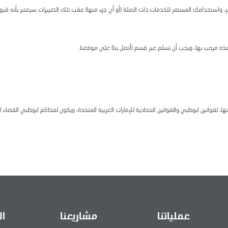
استخدامك المستمر للخدمات ذات الصلة (أو أي جزء منها) عقب تلك التغييرات سيعتبر بأنه قبو
ذه مرحب بها، ويجب أن تسلم عبر قسم (أتصل بنا) على موقعنا.
وانين ابوظبي والقوانين الاتحادية للإمارات العربية المتحدة، ويكون لمحاكم ابوظبي القضاء ا
عملياتنا
مشاريعنا
ال