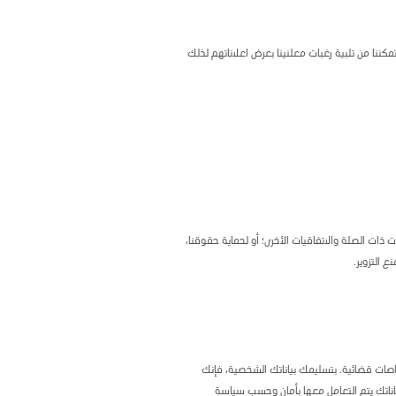
مكننا من تلبية رغبات معلنينا بعرض اعلاناتهم لذلك
 ذات الصلة والاتفاقيات الأخرى؛ أو لحماية حقوقنا،
ع التزوير.
تصاصات قضائية. بتسليمك بياناتك الشخصية، فإنك
بياناتك يتم التعامل معها بأمان وحسب سياسة