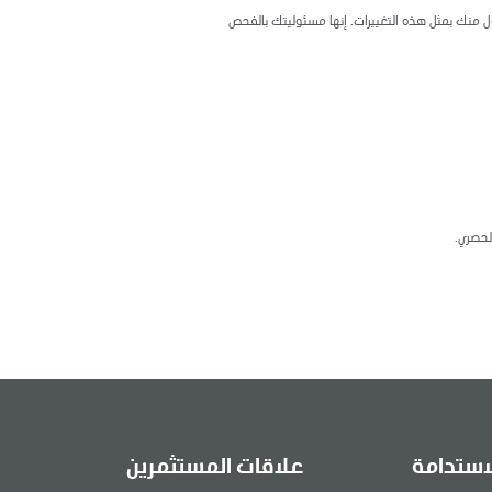
ل منك بمثل هذه التغييرات. إنها مسئوليتك بالفحص
لحصري.
استدامة
علاقات المستثمرين