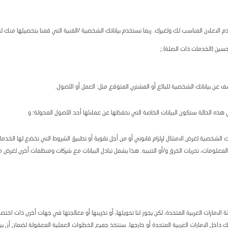
دم الاعلان المناسب لك ولغيرك. ربما نستخدم بياناتك الشخصية /الفنية التي قمنا بتحصيلها منك لت
حسين (الخدمات ذات الصلة).;
 عن بياناتك الشخصية للبائع أو المشتري المتوقع مثل: العمل أو الأصول.
ذه الحالة ستكون البيانات الخاصة التي نحفظها عن عملائها أحد الأصول المحولة؛ و
ك الشخصية لغرض الامتثال لإلزام قانوني أو من أجل تقوية أو تطبيق الشروط التي تخضع لها الخدمات
من المعلومات، تحريات الخرق و/أو التنبيه. هذا يشمل تبادل البيانات مع شركات ومنظمات أخرى لغرض من
الامارات العربية المتحدة، لكن يجوز لنا تحويلها، أو تخزينها أو معالجتها في جهات أخرى ذات اخ
لك داخل الامارات العربية المتحدة أو خارجها. سنتخذ جميع الخطوات العملية المعقولة لضمان أن 