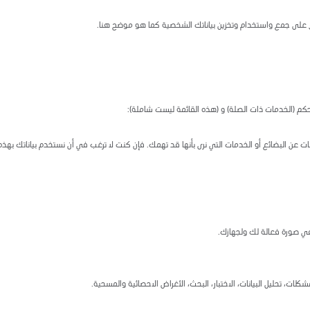
فق على جمع واستخدام وتخزين بياناتك الشخصية كما هو موضح هنا.
كم (الخدمات ذات الصلة) و (هذه القائمة ليست شاملة):
ات عن البضائع أو الخدمات التي نرى بأنها قد تهمك. فإن كنت لا ترغب في أن نستخدم بياناتك بهذه 
في صورة فعالة لك ولجهازك.
لات، تحليل البيانات، الاختبار، البحث، الأغراض الاحصائية والمسحية.