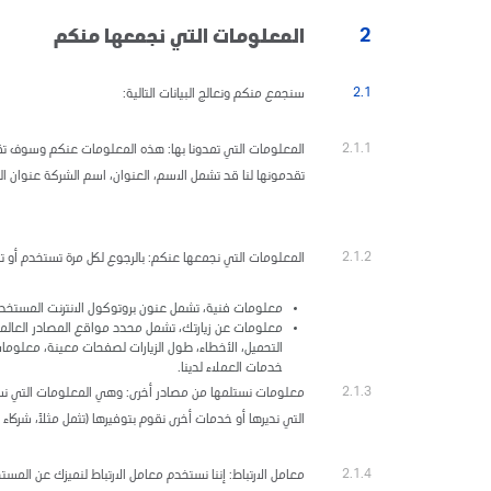
التسويق
2
المعلومات التي نجمعها منكم
2.1
سنجمع منكم ونعالج البيانات التالية:
علاقات المستثمرين
2.1.1
المعلومات التي تمدونا بها: هذه المعلومات عنكم وسوف تقدم
المركز الإعلامي
تقدمونها لنا قد تشمل الاسم، العنوان، اسم الشركة عنوان الب
اتصل بنا
2.1.2
المعلومات التي نجمعها عنكم: بالرجوع لكل مرة تستخدم أو تدخ
معلومات فنية، تشمل عنون بروتوكول الانترنت المستخدم 
معلومات عن زيارتك، تشمل محدد مواقع المصادر العالمية، 
التحميل، الأخطاء، طول الزيارات لصفحات معينة، معلوما
خدمات العملاء لدينا.
2.1.3
معلومات نستلمها من مصادر أخرى: وهي المعلومات التي نست
التي نديرها أو خدمات أخرى نقوم بتوفيرها (تثمل مثلاً، شركا
2.1.4
معامل الارتباط: إننا نستخدم معامل الارتباط لنميزك عن المست