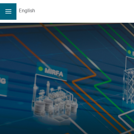
English
3.40
3.36
3.41
3.34
32931724
3.36
0.04/1.19%