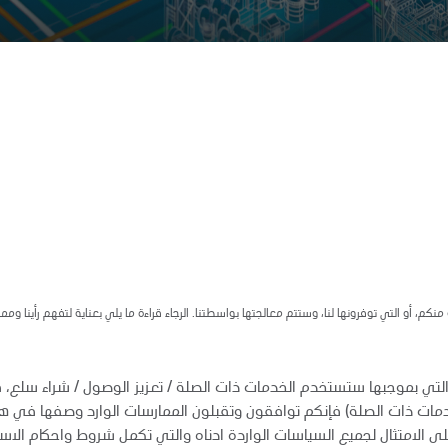
م، أو التي توفرونها لنا، وستتم معالجتها بواسطتنا. الرجاء قراءة ما يلي بعناية لتفهم رأينا وم
والتي بموجبها ستستخدم الخدمات ذات الصلة / تعزيز الوصول / شراء سلع، ف
خدمات ذات الصلة) فإنكم توافقون وتقبلون الممارسات الوارد وصفها في
 الامتثال لجميع السياسات الواردة ادناه والتي تكمل شروط واحكام الاس