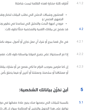
4.1.2
أطراف ثالثة مختارة (هذه القائمة ليست شاملة)
المعلنون وشبكات الاعلان التي تطلب البيانات لتختار وتق
الجمهور المعني؛ و
مزودي اجهزة البحث والتحليل التي تساعدنا في تطوير وت
4.2
قد نفصح عن بياناتك (الفنية والشخصية معاً) لطرف ثالث:
4.2.1
في حال قمنا ببيع أو شراء أي عمل تجاري أو أصول، سوف نكشف
4.2.2
إذا تم الاستحواذ على جميع اصولنا بواسطة طرف ثالث، ففي ه
4.2.3
إن كنا ملزمين بموجب التزام ما لكي نفصح عن أو نشارك بيانات
أو ممتلكاتنا أو سلامتنا، وعملائنا أو آخرين أو فيما يتعلق بأ
5
أين نخزّن بياناتك الشخصية:
5.1
بالنسبة للبيانات التي نجمعها منك يجوز عادة حفظها في دولة 
توافق على هذا التحويل والتخزين أو المعالجة سواء إن كان ذ