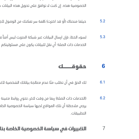
الخصوصية هذه. إن كنت لا توافق على تحويل هذه البيانات خا
5.2
حيثما منحناك (أو قد اخترت) كلمة سر تمكنك من الوصول ل
5.3
لسوء الحظ، فإن ارسال البيانات عبر شبكة الانترنت ليس آمنا
الخدمات ذات الصلة؛ أي نقل للبيانات يكون على مسئوليتكم ا
6
حقوقــــك
6.1
لك الحق في أن تطلب منّا عدم معالجة بياناتك الشخصية لأ
6.2
(الخدمات ذات الصلة) ربما من وقت لآخر، تحوي روابط معينة م
يرجى ملاحظة أن تلك المواقع لديها سياسة الخصوصية الخاصة 
التطبيقات.
7
التغييرات في سياسة الخصوصية الخاصة بنا