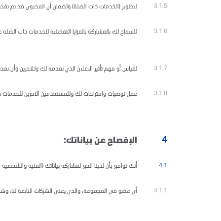
3.1.5
لتطوير (الخدمات ذات الصلة) ولضمان أن المحتوى قد تم تقد
3.1.6
للسماح لك بالمشاركة بالمزايا التفاعلية للخدمات ذات الصلة 
3.1.7
لقياس أو فهم تأثير الاعلان الذي نقدمه لك وللآخرين وأن نقدم ش
3.1.8
عمل توصيات واقتراحات لك وللمستخدمين الآخرين للخدمات ذا
4
الإفصاح عن بياناتك:
4.1
أنك توافق بأن لدينا الحق لمشاركة بياناتك (الفنية والشخصية م
4.1.1
أي عضو في المجموعة، والذي يعنى الشركات التابعة لنا، وشركتن