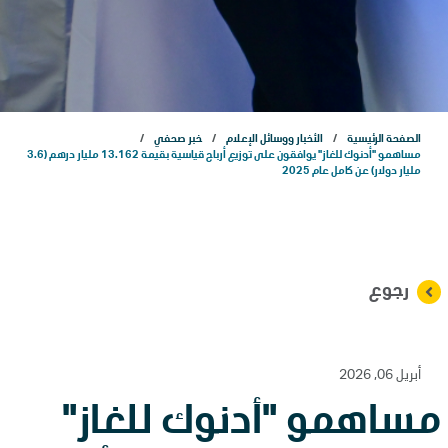
مشاريعنا
الاستدامة
الصفحة الرئيسية
الأخبار ووسائل الإعلام
خبر صحفي
الذكاء الاصطناعي
مساهمو "أدنوك للغاز" يوافقون على توزيع أرباح قياسية بقيمة 13.162 مليار درهم (3.6
مليار دولار) عن كامل عام 2025
التسويق
علاقات المستثمرين
رجوع
المركز الإعلامي
أبريل 06, 2026
مساهمو "أدنوك للغاز"
اتصل بنا