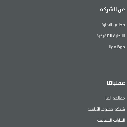
عن الشركة
مجلس الادارة
االادارة التنفيذية
موظفونا
عملياتنا
معالجة الغاز
شبكة خطوط الأنابيب
الغازات الصناعية