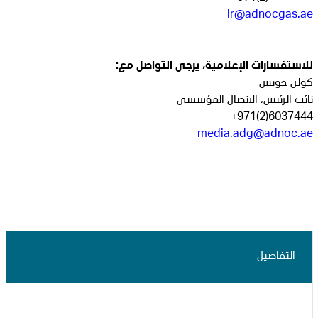
ir@adnocgas.ae
للاستفسارات الإعلامية، يرجى التواصل مع:
كولن جويس
نائب الرئيس، الاتصال المؤسسي
6037444(2)971+
m
edia.adg@adnoc.ae
التفاصيل