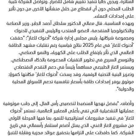
المتأثرة، ويجري حالياً تنفيذ تقييم شامل للأضرار. وتواصل الشركة تلبية
الطلب المحلي دون أي انقطاع من خلال منشآتها الأخرى من دون تأثير
على إمدادات العملاء.
وبهذه المناسبة، قال معالي الدكتور سلطان أحمد الجابر، وزير الصناعة
والتكنولوجيا المتقدمة، العضو المنتدب والرئيس التنفيذي لأدنوك
ومجموعة شركاتها، رئيس مجلس إدارة شركة "أدنوك للغاز": "حققت
’أدنوك للغاز‘ في عام 2025 نتائج قياسية رغم تقلبات مشهد الطاقة
العالمي الذي تأثر بارتفاع الطلب على الكهرباء، والنمو الصناعي،
والتوسع السريع في تطوير التقنيات المدعومة بالذكاء الاصطناعي.
ويستمر الغاز الطبيعي مساهماً رئيساً في دعم التقدم الاقتصادي
وتعزيز البنية التحتية الرقمية، وقد رسخت ’أدنوك للغاز‘ مكانتها كمورّد
موثوق يوفر إمدادات طاقة بأسعار تنافسية تدعم الأسواق المحلية
والدولية".
وأضاف، "بفضل نهجها المنضبط لتخصيص رأس المال، إلى جانب موثوقية
عملياتها التشغيلية التي تفي بأعلى المعايير العالمية، تستمر ’أدنوك
للغاز‘ في تنفيذ مشروعات استراتيجية للنمو، بما فيها المرحلة الأولى
من مشروع الغاز الغني، الذي يمثل أضخم استثمار رأسمالي في تاريخ
الشركة. كما حافظت على التزامها بتحقيق عوائد مجزية وقابلة للتنبؤ