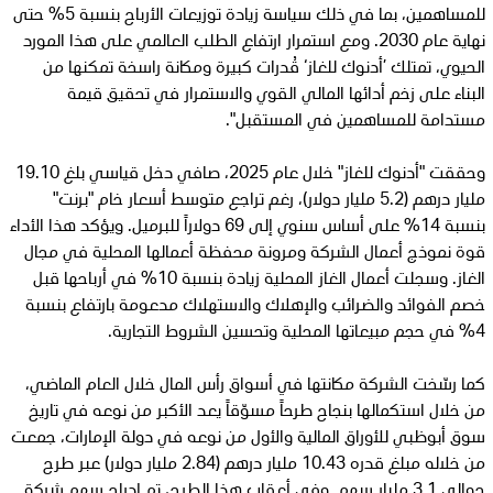
للمساهمين، بما في ذلك سياسة زيادة توزيعات الأرباح بنسبة 5% حتى
نهاية عام 2030. ومع استمرار ارتفاع الطلب العالمي على هذا المورد
الحيوي، تمتلك ’أدنوك للغاز‘ قُدرات كبيرة ومكانة راسخة تمكنها من
البناء على زخم أدائها المالي القوي والاستمرار في تحقيق قيمة
مستدامة للمساهمين في المستقبل".
وحققت "أدنوك للغاز" خلال عام 2025، صافي دخل قياسي بلغ 19.10
مليار درهم (5.2 مليار دولار)، رغم تراجع متوسط أسعار خام "برنت"
بنسبة 14% على أساس سنوي إلى 69 دولاراً للبرميل. ويؤكد هذا الأداء
قوة نموذج أعمال الشركة ومرونة محفظة أعمالها المحلية في مجال
الغاز. وسجلت أعمال الغاز المحلية زيادة بنسبة 10% في أرباحها قبل
خصم الفوائد والضرائب والإهلاك والاستهلاك مدعومة بارتفاع بنسبة
4% في حجم مبيعاتها المحلية وتحسين الشروط التجارية.
كما رسّخت الشركة مكانتها في أسواق رأس المال خلال العام الماضي،
من خلال استكمالها بنجاح طرحاً مسوّقاً يعد الأكبر من نوعه في تاريخ
سوق أبوظبي للأوراق المالية والأول من نوعه في دولة الإمارات، جمعت
من خلاله مبلغ قدره 10.43 مليار درهم (2.84 مليار دولار) عبر طرح
حوالي 3.1 مليار سهم. وفي أعقاب هذا الطرح، تم إدراج سهم شركة