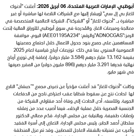
أبوظبي، الإمارات العربية المتحدة، 06 أبريل 2026:
أعلنت "أدنوك
للغاز بي إل سي" (ويشار إليها مع الشركات التابعة لها مباشرة أو غير
مباشرة بـ "أدنوك للغاز" أو "الشركة")، الشركة العالمية المتخصصة في
معالجة ومبيعات الغاز، والمُدرجة في سوق أبوظبي للأوراق المالية (تحت
الرمز:"ADNOCGAS"والرقم: "AEE01195A234) اليوم، موافقة
المساهمين على جميع بنود جدول الأعمال خلال اجتماع جمعيتها
العمومية السنوي، بما في ذلك توزيعات أرباح قياسية لعام 2025
بقيمة 13.162 مليار درهم (3.584 مليار دولار)، إضافة إلى توزيع أرباح
نهائية قدرها 3.291 مليار درهم (896 مليون دولار) من المقرر صرفها
في شهر مايو.
وكانت "أدنوك للغاز" قد أعلنت مؤخراً عن تعرض مجمع "“حبشان" التابع
لها لحادث نتج عن سقوط شظايا عقب اعتراض ناجح من الدفاعات
الجوية. وللأسف، أدى الحادث إلى وفاة أحد مقاولي الشركة من
الجنسية المصرية خلال عملية الإخلاء، فيما أصيب عدد من زملائه
بإصابات طفيفة. وبالنيابة عن مجلس الإدارة، قدّم معالي الدكتور
سلطان أحمد الجابر، رئيس مجلس الإدارة، التعازي إلى أسرة الفقيد
وأعرب عن تمنياته بالشفاء العاجل للمصابين. وقد تم عزل المنطقة