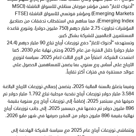
"أدنوك للغاز" ضمن مؤشر مورغان ستانلي للأسواق الناشئة (MSCI
Emerging Markets) ومؤشر فوتسي للأسواق الناشئة (FTSE
Emerging Index)، مما ساهم في استقطاب تدفقات من صناديق
المؤشرات تجاوزت 2.75 مليار درهم (750 مليون دولار)، وتنويع قاعدة
المستثمرين العالميين للشركة بشكل كبير.
وتستهدف "أدنوك للغاز" دفع توزيعات أرباح تبلغ 90 مليار درهم (24.4
مليار دولار) خلال الفترة من عام 2025 وحتى نهاية عام 2030. كما
اعتمدت الشركة، اعتباراً من الربع الثالث لعام 2025، سياسة لتوزيع
الأرباح على أساس ربع سنوي، بما يضمن للمساهمين الحصول على
عوائد مستقرة في فترات أكثر تقارباً.
وفيما يتعلق بالسنة المالية 2025، يتضمن إجمالي توزيعات الأرباح البالغة
3.584 مليار دولار توزيعات أرباح نقدية مرحلية تبلغ 1.792 مليار دولار تم
صرفها في سبتمبر 2025، إضافةً إلى توزيعات أرباح ربع سنوية بقيمة
896 مليون دولار تم دفعها في ديسمبر 2025، إلى جانب توزيعات أرباح
نهائية بقيمة 896 مليون دولار من المقرر صرفها في شهر مايو 2026.
وتتماشى توزيعات أرباح عام 2025 مع سياسة الشركة الهادفة إلى