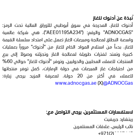
ن
بذة عن أدنوك للغاز
أدنوك للغاز، المدرجة في سوق أبوظبي للأوراق المالية تحت الرمز:
"ADNOCGAS" والرقم: ("AEE01195A234")، هي شركة عالمية
واسعة النطاق لمعالجة ومبيعات الغاز تعمل على امتداد سلسلة القيمة
للغاز، بدءاً من استلام المواد الخام للغاز من "أدنوك" مروراً بعمليات
كبيرة وتمتد لفترات طويلة لمعالجة الغاز وتجزئته وصولاً إلى بيع
المنتجات للعملاء المحليين والدوليين. وتوفر "أدنوك للغاز" حوالي 60%
من احتياجات غاز المبيعات في دولة الإمارات، كمل توفر منتجاتها
للعملاء في أكثر من 20 دولة. لمعرفة المزيد يرجى زيارة:
www.adnocgas.ae
(X)
@ADNOCGas
لاستفسارات المستثمرين، يرجى التواصل مع:
ريتشارد جريفيث
نائب الرئيس، علاقات المستثمرين
6037445(2)971+