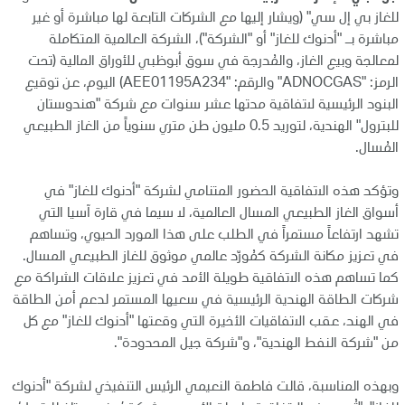
للغاز بي إل سي" (ويشار إليها مع الشركات التابعة لها مباشرة أو غير
مباشرة بـ "أدنوك للغاز" أو "الشركة")، الشركة العالمية المتكاملة
لمعالجة وبيع الغاز، والمُدرجة في سوق أبوظبي للأوراق المالية (تحت
الرمز: "ADNOCGAS" والرقم: "AEE01195A234) اليوم، عن توقيع
البنود الرئيسية لاتفاقية مدتها عشر سنوات مع شركة "هندوستان
للبترول" الهندية، لتوريد 0.5 مليون طن متري سنوياً من الغاز الطبيعي
المُسال.
وتؤكد هذه الاتفاقية الحضور المتنامي لشركة "أدنوك للغاز" في
أسواق الغاز الطبيعي المسال العالمية، لا سيما في قارة آسيا التي
تشهد ارتفاعاً مستمراً في الطلب على هذا المورد الحيوي، وتساهم
في تعزيز مكانة الشركة كمُورّد عالمي موثوق للغاز الطبيعي المسال.
كما تساهم هذه الاتفاقية طويلة الأمد في تعزيز علاقات الشراكة مع
شركات الطاقة الهندية الرئيسية في سعيها المستمر لدعم أمن الطاقة
في الهند، عقب الاتفاقيات الأخيرة التي وقعتها "أدنوك للغاز" مع كل
من "شركة النفط الهندية"، و"شركة جيل المحدودة".
وبهذه المناسبة، قالت فاطمة النعيمي الرئيس التنفيذي لشركة "أدنوك