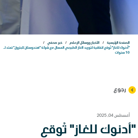
مشاريعنا
الاستدامة
الصفحة الرئيسية
الأخبار ووسائل الإعلام
خبر صحفي
الذكاء الاصطناعي
"أدنوك للغاز" تُوقع اتفاقية لتوريد الغاز الطبيعي المسال مع شركة "هندوستان للبترول" تمتد لـ
10 سنوات
التسويق
علاقات المستثمرين
رجوع
المركز الإعلامي
أغسطس 04, 2025
"أدنوك للغاز" تُوقع
اتصل بنا