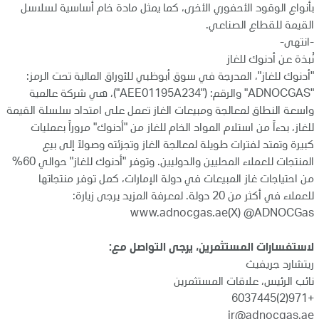
بأنواع الوقود الأحفوري الأخرى، كما يمثل مادة خام أساسية لسلاسل
القيمة للقطاع الصناعي.
-انتهى-
نُبذة عن أدنوك للغاز
"أدنوك للغاز"، المدرجة في سوق أبوظبي للأوراق المالية تحت الرمز:
"ADNOCGAS" والرقم: ("AEE01195A234")، هي شركة عالمية
واسعة النطاق لمعالجة ومبيعات الغاز تعمل على امتداد سلسلة القيمة
للغاز، بدءاً من استلام المواد الخام للغاز من "أدنوك" مروراً بعمليات
كبيرة وتمتد لفترات طويلة لمعالجة الغاز وتجزئته وصولاً إلى بيع
المنتجات للعملاء المحليين والدوليين. وتوفر "أدنوك للغاز" حوالي 60%
من احتياجات غاز المبيعات في دولة الإمارات، كمل توفر منتجاتها
للعملاء في أكثر من 20 دولة. لمعرفة المزيد يرجى زيارة:
www.adnocgas.ae
(X) @ADNOCGas
لاستفسارات المستثمرين، يرجى التواصل مع:
ريتشارد جريفيث
نائب الرئيس، علاقات المستثمرين
+971(2)6037445
ir@adnocgas.ae