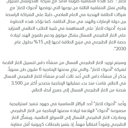
للغاز": "تُعد هذه الاتفاقية طويلة الأمد مع شركة ’هندوستان للبترول‘
والتي تمثل الاتفاقية الثالثة من نوعها التي توقعها ’أدنوك للغاز‘ مع
شركات الطاقة الهندية في العام الماضي، دليلاً على الشراكة الراسخة
بين دولة الإمارات والهند في مجال الطاقة. كما تؤكد هذه الخطوة
قدرة ’أدنوك للغاز‘ على المساهمة في تلبية الطلب العالمي المتزايد
على الغاز الطبيعي المسال بشكل موثوق ودعم طموح الهند لزيادة
حصة الغاز الطبيعي في مزيج الطاقة لديها إلى 15% بحلول عام
2030".
وسيتم توريد الغاز الطبيعي المسال من منشأة داس لتسييل الغاز التابعة
لشركة "أدنوك للغاز"، والتي تبلغ سعتها الإنتاجية 6 مليون طن سنوياً.
يذكر أن منشأة داس التي تُعد ثالث أقدم منشأة للغاز الطبيعي المسال
في العالم، قامت منذ بدء عملياتها الإنتاجية بتصدير أكثر من 3,500
شحنة من الغاز الطبيعي المسال إلى جميع أنحاء العالم.
وتُعد "أدنوك للغاز" أحد الركائز الأساسية في جهود تنفيذ استراتيجية
مجموعة "أدنوك" الهادفة لزيادة سعتها الإنتاجية من الغاز الطبيعي
وصادرات الغاز الطبيعي المُسال إلى الأسواق العالمية. ويشكِّل الغاز
الطبيعي وقوداً انتقالياً مهماً، إذ يتميز بانبعاثات كربونية أقل مقارنة